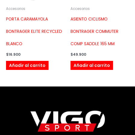
Accesorios
Accesorios
PORTA CARAMAYOLA
ASIENTO CICLISMO
BONTRAGER ELITE RECYCLED
BONTRAGER COMMUTER
BLANCO
COMP SADDLE 165 MM
$
16.900
$
49.900
Añadir al carrito
Añadir al carrito