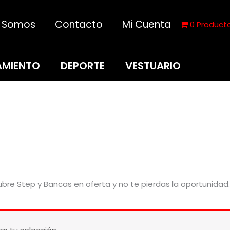
s Somos
Contacto
Mi Cuenta
0 Product
AMIENTO
DEPORTE
VESTUARIO
re Step y Bancas en oferta y no te pierdas la oportunidad. 