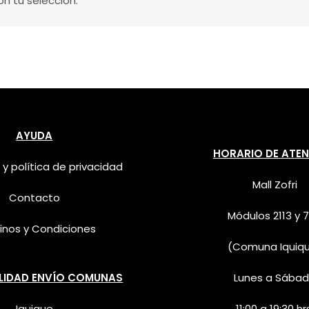
n tu selección.
AYUDA
HORARIO DE ATE
 y política de privacidad
Mall Zofri
Contacto
Módulos 2113 y 7
inos y Condiciones
(Comuna Iquiq
ILIDAD ENVÍO COMUNAS
Lunes a Sába
Iquique
11:00 a 19:30 hr