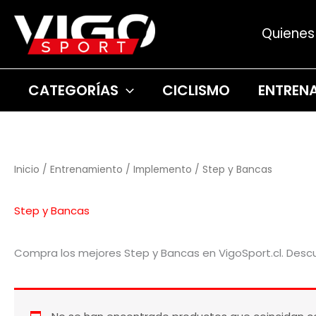
Ir
Quiene
al
contenido
CATEGORÍAS
CICLISMO
ENTREN
Inicio
/
Entrenamiento
/
Implemento
/ Step y Bancas
Step y Bancas
Compra los mejores Step y Bancas en VigoSport.cl. Descub