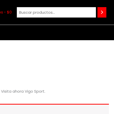
os
$0
Visita ahora Vigo Sport.