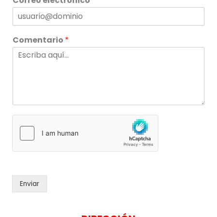
Correo electrónico
*
o
s
Comentario
*
Enviar