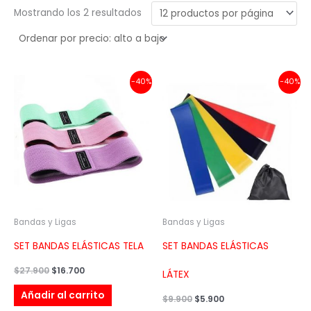
Mostrando los 2 resultados
El
El
El
El
-40%
-40%
precio
precio
precio
precio
original
actual
original
actual
era:
es:
era:
es:
$27.900.
$16.700.
$9.900.
$5.900.
Bandas y Ligas
Bandas y Ligas
SET BANDAS ELÁSTICAS TELA
SET BANDAS ELÁSTICAS
$
27.900
$
16.700
LÁTEX
Añadir al carrito
$
9.900
$
5.900