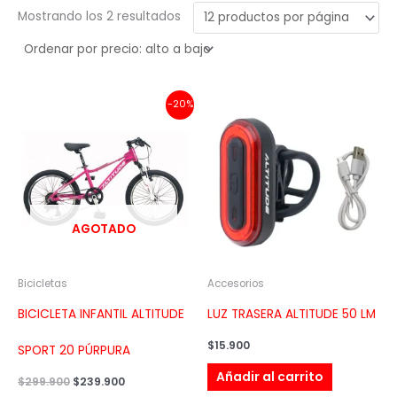
Mostrando los 2 resultados
El
El
-20%
precio
precio
original
actual
era:
es:
$299.900.
$239.900.
AGOTADO
Bicicletas
Accesorios
BICICLETA INFANTIL ALTITUDE
LUZ TRASERA ALTITUDE 50 LM
$
15.900
SPORT 20 PÚRPURA
Añadir al carrito
$
299.900
$
239.900